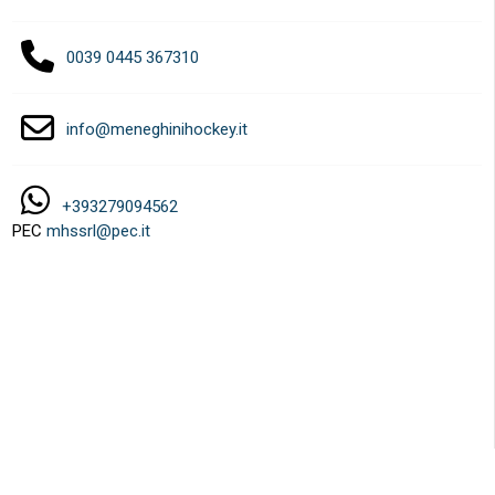
0039 0445 367310
info@meneghinihockey.it
+393279094562
PEC
mhssrl@pec.it